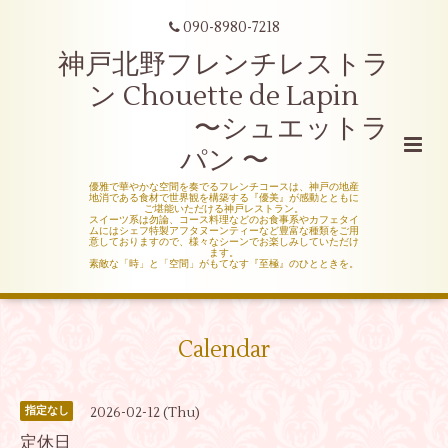
090-8980-7218
神戸北野フレンチレストラ
ン Chouette de Lapin
〜シュエットラ
パン 〜
優雅で華やかな空間を奏でるフレンチコースは、神戸の地産
地消である食材で世界観を構築する『優美』が感動とともに
ご堪能いただける神戸レストラン。
スイーツ系は勿論、コース料理などのお食事系やカフェタイ
ムにはシェフ特製アフタヌーンティーなど豊富な種類をご用
意しておりますので、様々なシーンでお楽しみしていただけ
ます。
素敵な「時」と「空間」がもてなす『至極』のひとときを。
Calendar
2026-02-12 (Thu)
指定なし
定休日