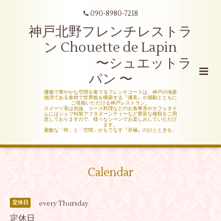
090-8980-7218
神戸北野フレンチレストラ
ン Chouette de Lapin
〜シュエットラ
パン 〜
優雅で華やかな空間を奏でるフレンチコースは、神戸の地産
地消である食材で世界観を構築する『優美』が感動とともに
ご堪能いただける神戸レストラン。
スイーツ系は勿論、コース料理などのお食事系やカフェタイ
ムにはシェフ特製アフタヌーンティーなど豊富な種類をご用
意しておりますので、様々なシーンでお楽しみしていただけ
ます。
素敵な「時」と「空間」がもてなす『至極』のひとときを。
Calendar
every Thursday
定休日
定休日