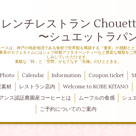
ンチレストラン Chouette d
シュエットラパン
コースは、神戸の地産地消である食材で世界観を構築する『優美』が感動とと
事系やカフェタイムにはシェフ特製アフタヌーンティーなど豊富な種類をご
しみしていただけます。
素敵な「時」と「空間」がもてなす『至極』のひとときを。
Photo
Calendar
Information
Coupon ticket
S
選素材
レストラン店内
Welcome to KOBE KITANO
アンス認証農園産コーヒーとは
ムーフルの食感
シュ
ご予約についてのご案内