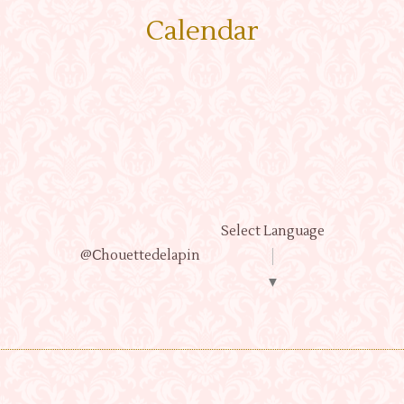
Calendar
Select Language
@Ⅽhouettedelapin
▼