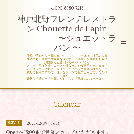
090-8980-7218
神戸北野フレンチレストラ
ン Chouette de Lapin
〜シュエットラ
パン 〜
優雅で華やかな空間を奏でるフレンチコースは、神戸の地産
地消である食材で世界観を構築する『優美』が感動とともに
ご堪能いただける神戸レストラン。
スイーツ系は勿論、コース料理などのお食事系やカフェタイ
ムにはシェフ特製アフタヌーンティーなど豊富な種類をご用
意しておりますので、様々なシーンでお楽しみしていただけ
ます。
素敵な「時」と「空間」がもてなす『至極』のひとときを。
Calendar
2025-12-09 (Tue)
指定なし
Open〜15:00まで営業とさせていただきます。