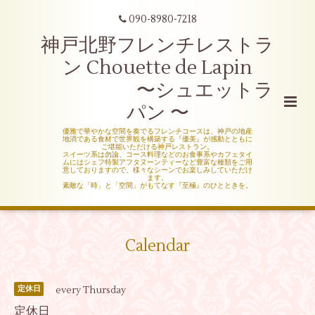
090-8980-7218
神戸北野フレンチレストラ
ン Chouette de Lapin
〜シュエットラ
パン 〜
優雅で華やかな空間を奏でるフレンチコースは、神戸の地産
地消である食材で世界観を構築する『優美』が感動とともに
ご堪能いただける神戸レストラン。
スイーツ系は勿論、コース料理などのお食事系やカフェタイ
ムにはシェフ特製アフタヌーンティーなど豊富な種類をご用
意しておりますので、様々なシーンでお楽しみしていただけ
ます。
素敵な「時」と「空間」がもてなす『至極』のひとときを。
Calendar
every Thursday
定休日
定休日