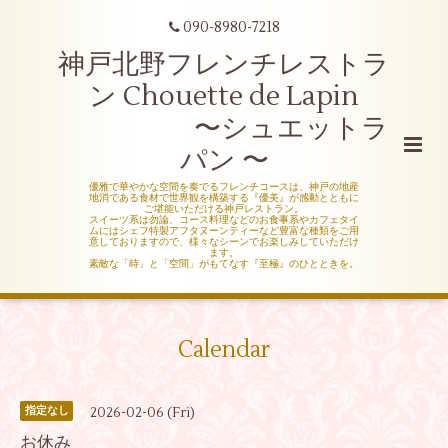
090-8980-7218
神戸北野フレンチレストラ
ン Chouette de Lapin
〜シュエットラ
パン 〜
優雅で華やかな空間を奏でるフレンチコースは、神戸の地産
地消である食材で世界観を構築する『優美』が感動とともに
ご堪能いただける神戸レストラン。
スイーツ系は勿論、コース料理などのお食事系やカフェタイ
ムにはシェフ特製アフタヌーンティーなど豊富な種類をご用
意しておりますので、様々なシーンでお楽しみしていただけ
ます。
素敵な「時」と「空間」がもてなす『至極』のひとときを。
Calendar
2026-02-06 (Fri)
指定なし
お休み