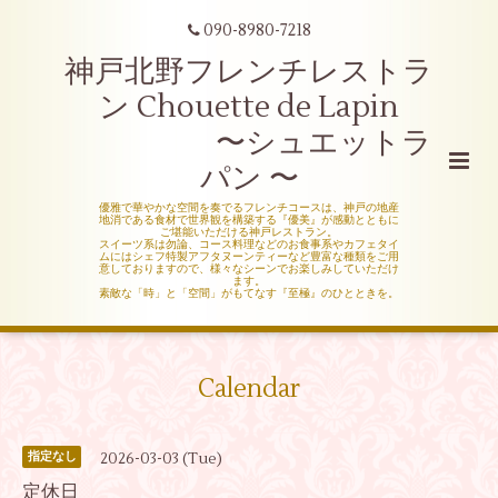
090-8980-7218
神戸北野フレンチレストラ
ン Chouette de Lapin
〜シュエットラ
パン 〜
優雅で華やかな空間を奏でるフレンチコースは、神戸の地産
地消である食材で世界観を構築する『優美』が感動とともに
ご堪能いただける神戸レストラン。
スイーツ系は勿論、コース料理などのお食事系やカフェタイ
ムにはシェフ特製アフタヌーンティーなど豊富な種類をご用
意しておりますので、様々なシーンでお楽しみしていただけ
ます。
素敵な「時」と「空間」がもてなす『至極』のひとときを。
Calendar
2026-03-03 (Tue)
指定なし
定休日