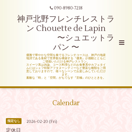
090-8980-7218
神戸北野フレンチレストラ
ン Chouette de Lapin
〜シュエットラ
パン 〜
優雅で華やかな空間を奏でるフレンチコースは、神戸の地産
地消である食材で世界観を構築する『優美』が感動とともに
ご堪能いただける神戸レストラン。
スイーツ系は勿論、コース料理などのお食事系やカフェタイ
ムにはシェフ特製アフタヌーンティーなど豊富な種類をご用
意しておりますので、様々なシーンでお楽しみしていただけ
ます。
素敵な「時」と「空間」がもてなす『至極』のひとときを。
Calendar
2026-02-20 (Fri)
指定なし
定休日