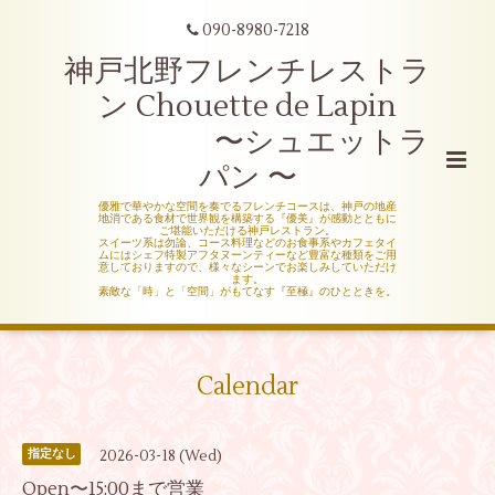
090-8980-7218
神戸北野フレンチレストラ
ン Chouette de Lapin
〜シュエットラ
パン 〜
優雅で華やかな空間を奏でるフレンチコースは、神戸の地産
地消である食材で世界観を構築する『優美』が感動とともに
ご堪能いただける神戸レストラン。
スイーツ系は勿論、コース料理などのお食事系やカフェタイ
ムにはシェフ特製アフタヌーンティーなど豊富な種類をご用
意しておりますので、様々なシーンでお楽しみしていただけ
ます。
素敵な「時」と「空間」がもてなす『至極』のひとときを。
Calendar
2026-03-18 (Wed)
指定なし
Open〜15:00まで営業