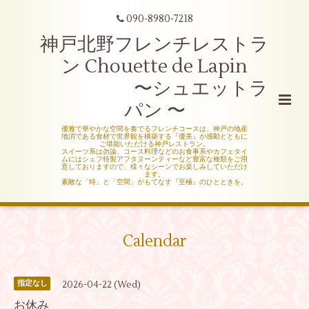
090-8980-7218
神戸北野フレンチレストラ
ン Chouette de Lapin
〜シュエットラ
パン 〜
優雅で華やかな空間を奏でるフレンチコースは、神戸の地産
地消である食材で世界観を構築する『優美』が感動とともに
ご堪能いただける神戸レストラン。
スイーツ系は勿論、コース料理などのお食事系やカフェタイ
ムにはシェフ特製アフタヌーンティーなど豊富な種類をご用
意しておりますので、様々なシーンでお楽しみしていただけ
ます。
素敵な「時」と「空間」がもてなす『至極』のひとときを。
Calendar
2026-04-22 (Wed)
指定なし
お休み