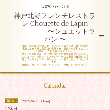
090-8980-7218
神戸北野フレンチレストラ
ン Chouette de Lapin
〜シュエットラ
パン 〜
優雅で華やかな空間を奏でるフレンチコースは、神戸の地産
地消である食材で世界観を構築する『優美』が感動とともに
ご堪能いただける神戸レストラン。
スイーツ系は勿論、コース料理などのお食事系やカフェタイ
ムにはシェフ特製アフタヌーンティーなど豊富な種類をご用
意しておりますので、様々なシーンでお楽しみしていただけ
ます。
素敵な「時」と「空間」がもてなす『至極』のひとときを。
Calendar
2026-06-09 (Tue)
指定なし
定休日