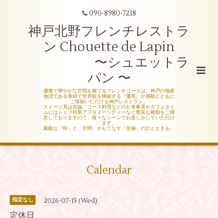
090-8980-7218
神戸北野フレンチレストラ
ン Chouette de Lapin
〜シュエットラ
パン 〜
優雅で華やかな空間を奏でるフレンチコースは、神戸の地産
地消である食材で世界観を構築する『優美』が感動とともに
ご堪能いただける神戸レストラン。
スイーツ系は勿論、コース料理などのお食事系やカフェタイ
ムにはシェフ特製アフタヌーンティーなど豊富な種類をご用
意しておりますので、様々なシーンでお楽しみしていただけ
ます。
素敵な「時」と「空間」がもてなす『至極』のひとときを。
Calendar
2026-07-15 (Wed)
指定なし
定休日