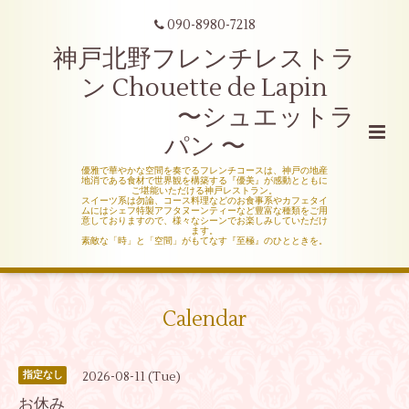
090-8980-7218
神戸北野フレンチレストラ
ン Chouette de Lapin
〜シュエットラ
パン 〜
優雅で華やかな空間を奏でるフレンチコースは、神戸の地産
地消である食材で世界観を構築する『優美』が感動とともに
ご堪能いただける神戸レストラン。
スイーツ系は勿論、コース料理などのお食事系やカフェタイ
ムにはシェフ特製アフタヌーンティーなど豊富な種類をご用
意しておりますので、様々なシーンでお楽しみしていただけ
ます。
素敵な「時」と「空間」がもてなす『至極』のひとときを。
Calendar
2026-08-11 (Tue)
指定なし
お休み