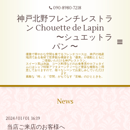
090-8980-7218
神戸北野フレンチレストラ
ン Chouette de Lapin
〜シュエットラ
パン 〜
優雅で華やかな空間を奏でるフレンチコースは、神戸の地産
地消である食材で世界観を構築する『優美』が感動とともに
ご堪能いただける神戸レストラン。
スイーツ系は勿論、コース料理などのお食事系やカフェタイ
ムにはシェフ特製アフタヌーンティーなど豊富な種類をご用
意しておりますので、様々なシーンでお楽しみしていただけ
ます。
素敵な「時」と「空間」がもてなす『至極』のひとときを。
News
2024
01
01 16:19
/
/
当店ご来店のお客様へ