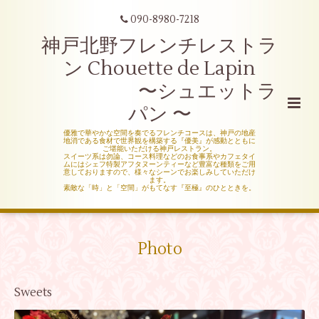
090-8980-7218
神戸北野フレンチレストラ
ン Chouette de Lapin
〜シュエットラ
パン 〜
優雅で華やかな空間を奏でるフレンチコースは、神戸の地産
地消である食材で世界観を構築する『優美』が感動とともに
ご堪能いただける神戸レストラン。
スイーツ系は勿論、コース料理などのお食事系やカフェタイ
ムにはシェフ特製アフタヌーンティーなど豊富な種類をご用
意しておりますので、様々なシーンでお楽しみしていただけ
ます。
素敵な「時」と「空間」がもてなす『至極』のひとときを。
Photo
Sweets