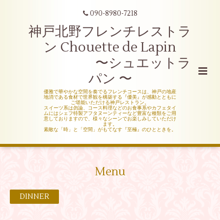
090-8980-7218
神戸北野フレンチレストラ
ン Chouette de Lapin
〜シュエットラ
パン 〜
優雅で華やかな空間を奏でるフレンチコースは、神戸の地産
地消である食材で世界観を構築する『優美』が感動とともに
ご堪能いただける神戸レストラン。
スイーツ系は勿論、コース料理などのお食事系やカフェタイ
ムにはシェフ特製アフタヌーンティーなど豊富な種類をご用
意しておりますので、様々なシーンでお楽しみしていただけ
ます。
素敵な「時」と「空間」がもてなす『至極』のひとときを。
Menu
DINNER