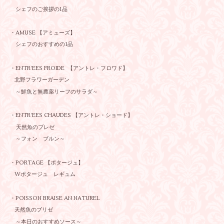
シェフのご挨拶の1品
・AMUSE 【アミューズ】
シェフのおすすめの1品
・ENTR’EES FROIDE 【アントレ・フロワド】
北野フラワーガーデン
～鮮魚と無農薬リーフのサラダ～
・ENTR’EES CHAUDES 【アントレ・ショード】
天然魚のブレゼ
～フォン ブルン～
・PORTAGE 【ポタージュ】
Wポタージュ レギュム
・POISSON BRAISE AN NATUREL
天然魚のブリゼ
～本日のおすすめソース～