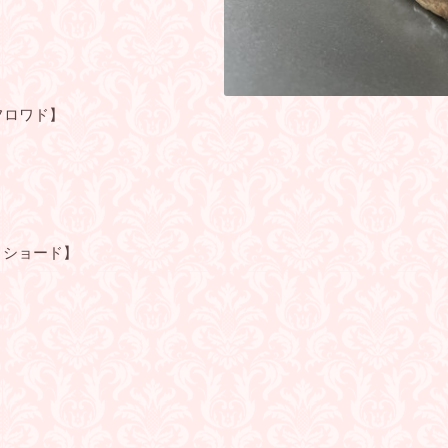
・フロワド】
レ・ショード】