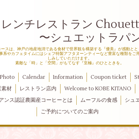
ンチレストラン Chouette d
シュエットラパン
コースは、神戸の地産地消である食材で世界観を構築する『優美』が感動とと
事系やカフェタイムにはシェフ特製アフタヌーンティーなど豊富な種類をご
しみしていただけます。
素敵な「時」と「空間」がもてなす『至極』のひとときを。
Photo
Calendar
Information
Coupon ticket
S
選素材
レストラン店内
Welcome to KOBE KITANO
アンス認証農園産コーヒーとは
ムーフルの食感
シュ
ご予約についてのご案内