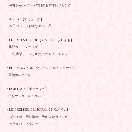
乾杯シャンパンor本日のおすすめドリンク
・AMUSE【アミューズ】
本日のシェフおすすめの一品
・ENTR’EES FROIDE【アントレ・フロイド】
北野ガーデンサラダ
～無農薬リーフと鮮魚のカルパッチョ～
・ENT’EES CHAUDES【アントレ・ショード】
天然魚のポワレ
・PORTAGE【ポタージュ】
ポタージュ レギュム
・LE PREMIER PRINCIPAL【お魚メイン】
ズワイ蟹、天使海老、天然魚介のブレゼ
～フォン ブルン～