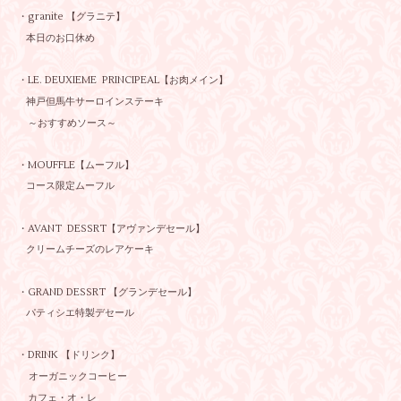
・granite 【グラニテ】
本日のお口休め
・LE. DEUXIEME PRINCIPEAL【お肉メイン】
神戸但馬牛サーロインステーキ
～おすすめソース～
・MOUFFLE【ムーフル】
コース限定ムーフル
・AVANT DESSRT【アヴァンデセール】
クリームチーズのレアケーキ
・GRAND DESSRT 【グランデセール】
パティシエ特製デセール
・DRINK 【ドリンク】
オーガニックコーヒー
カフェ・オ・レ