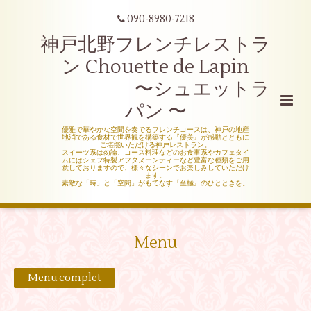
090-8980-7218
神戸北野フレンチレストラ
ン Chouette de Lapin
〜シュエットラ
パン 〜
優雅で華やかな空間を奏でるフレンチコースは、神戸の地産
地消である食材で世界観を構築する『優美』が感動とともに
ご堪能いただける神戸レストラン。
スイーツ系は勿論、コース料理などのお食事系やカフェタイ
ムにはシェフ特製アフタヌーンティーなど豊富な種類をご用
意しておりますので、様々なシーンでお楽しみしていただけ
ます。
素敵な「時」と「空間」がもてなす『至極』のひとときを。
Menu
Menu complet